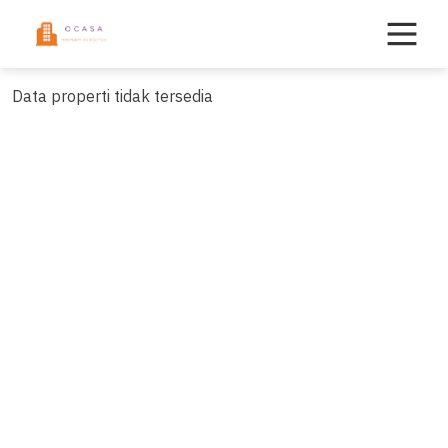
Skip
to
content
Data properti tidak tersedia