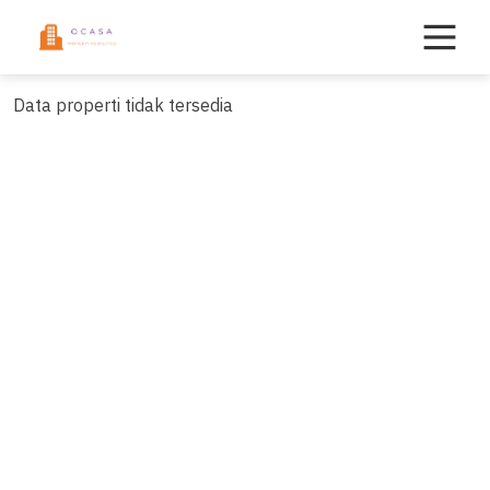
Skip
to
content
Data properti tidak tersedia