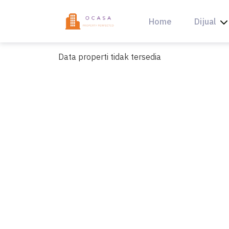
Skip
to
Home
Dijual
content
Data properti tidak tersedia