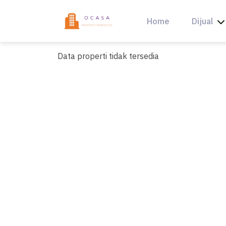
Skip
to
Home
Dijual
content
Data properti tidak tersedia