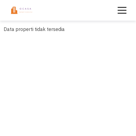
Skip
to
content
Data properti tidak tersedia