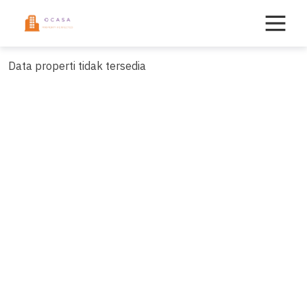
Skip
to
content
Data properti tidak tersedia