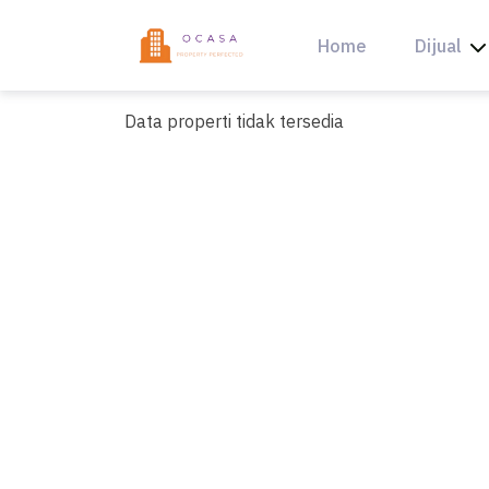
Skip
to
Home
Dijual
content
Data properti tidak tersedia