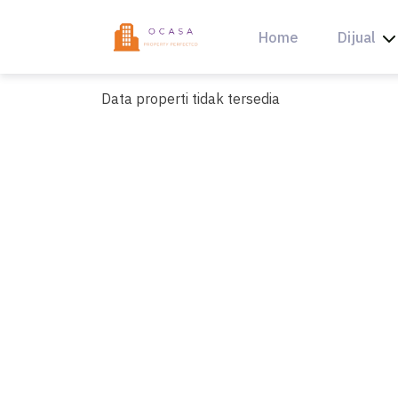
Skip
to
Home
Dijual
content
Data properti tidak tersedia