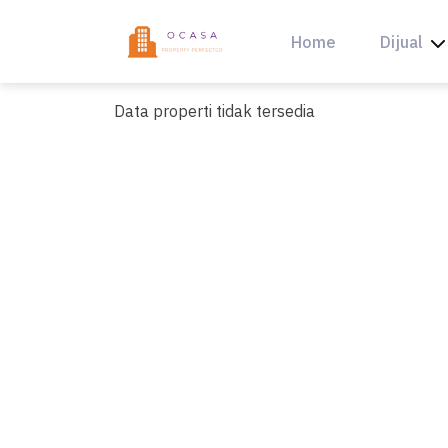
Skip
to
Home
Dijual
content
Data properti tidak tersedia