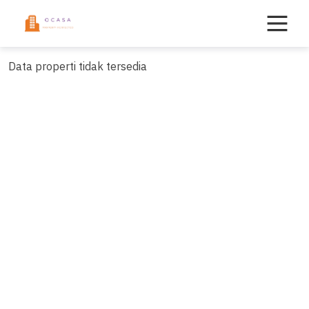
Skip
to
content
Data properti tidak tersedia