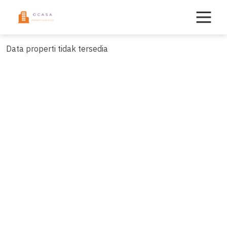
Skip
to
content
Data properti tidak tersedia