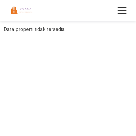
Skip
to
content
Data properti tidak tersedia