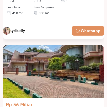
3
3
-
Luas Tanah
Luas Bangunan
410 m²
300 m²
Whatsapp
Lydia Elly
Rp 56 Miliar