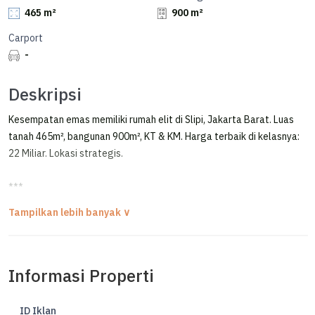
465 m²
900 m²
Carport
-
Deskripsi
Kesempatan emas memiliki rumah elit di Slipi, Jakarta Barat. Luas
tanah 465m², bangunan 900m², KT & KM. Harga terbaik di kelasnya:
22 Miliar. Lokasi strategis.
***
Mini Gedung Komersial Area Di Jalanletjend S Parman
slipi Jakarta Barat
TURUN HARGA RP 32,5M >> RP 22M NEGO!!
Informasi Properti
MINI GEDUNG
JL LETJEN S.PARMAN -
ID Iklan