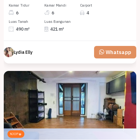
Kamar Tidur
Kamar Mandi
Carport
6
6
4
Luas Tanah
Luas Bangunan
490 m²
421 m²
Whatsapp
Lydia Elly
NJOP