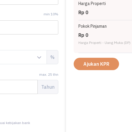
Harga Properti
Rp 0
min 10%
Pokok Pinjaman
Rp 0
Harga Properti - Uang Muka (DP)
%
Ajukan KPR
max. 25 thn
Tahun
uai kebijakan bank