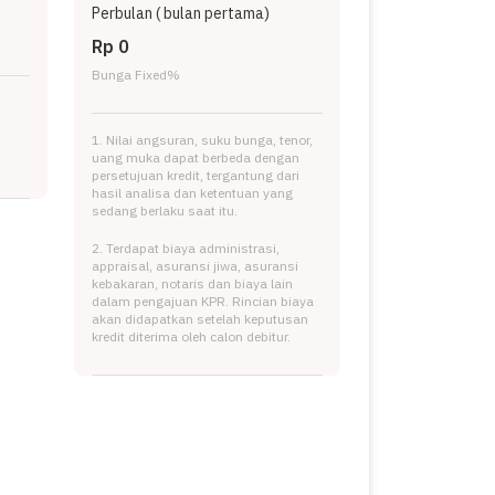
Perbulan (
bulan pertama)
Rp 0
Bunga Fixed
%
1. Nilai angsuran, suku bunga, tenor,
uang muka dapat berbeda dengan
persetujuan kredit, tergantung dari
hasil analisa dan ketentuan yang
sedang berlaku saat itu.
2. Terdapat biaya administrasi,
appraisal, asuransi jiwa, asuransi
kebakaran, notaris dan biaya lain
dalam pengajuan KPR. Rincian biaya
akan didapatkan setelah keputusan
kredit diterima oleh calon debitur.