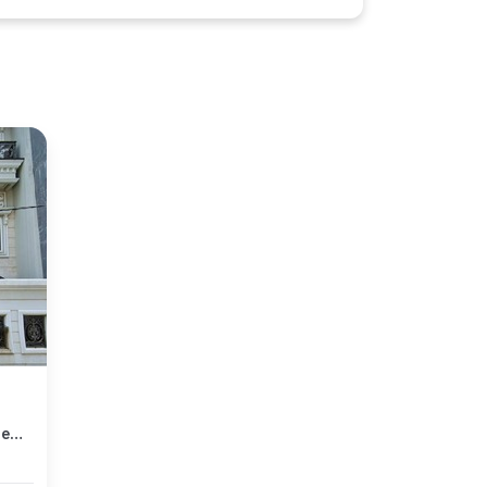
Kesempatan Langka, rumah Mewah di Cengkareng, Jakarta Barat, LB 440m²