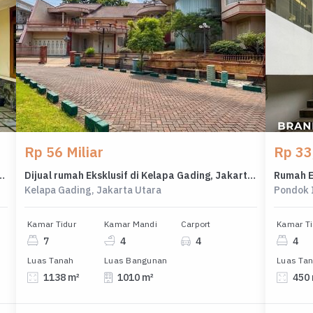
Rp 56 Miliar
Rp 33,
Baru, Jakarta Selatan, 3 KT, LT 410m²
Dijual rumah Eksklusif di Kelapa Gading, Jakarta Utara - LT 1138m²
Kelapa Gading, Jakarta Utara
Pondok 
Kamar Tidur
Kamar Mandi
Carport
Kamar Ti
7
4
4
4
Luas Tanah
Luas Bangunan
Luas Ta
1138 m²
1010 m²
450