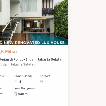
5 Miliar
Rumah Elegan di Pondok Indah, Jakarta Selatan, 4 KT, LT 450m²
Indah, Jakarta Selatan
dur
Kamar Mandi
Carport
4
-
nah
Luas Bangunan
 m²
548 m²