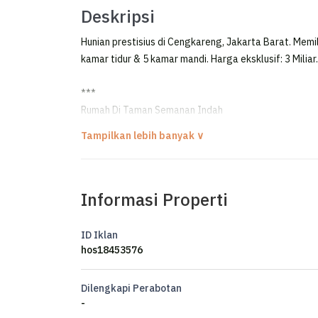
Deskripsi
Hunian prestisius di Cengkareng, Jakarta Barat. Memil
kamar tidur & 5 kamar mandi. Harga eksklusif: 3 Miliar
***
Rumah Di Taman Semanan Indah
cengkareng Jakarta Barat Jual Di Bawah Njop
DI JUAL RUMAH TAMAN SEMANAN INDAH, JAKARTA B
Informasi Properti
- Luas tanah : 189
- Dimensi (lbr x pjg) : 9x21
- Luas bangunan: 240
ID Iklan
- Kamar tidur : 4
hos18453576
- Kamar mandi : 2
- Listrik : 5500
Dilengkapi Perabotan
- Hadap : barat
-
- KT pembantu : 1