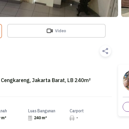
Video
 Cengkareng, Jakarta Barat, LB 240m²
anah
Luas Bangunan
Carport
 m²
240 m²
-