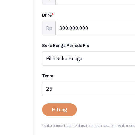
DP%
*
Rp
Suku Bunga Periode Fix
Tenor
Hitung
*suku bunga floating dapat berubah sewaktu-waktu ses