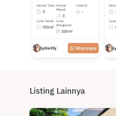
Kamar Tidur
Kamar
Carport
Kama
Mandi
5
-
3
Luas Tanah
Luas
Luas
Bangunan
550 m²
320 m²
Whatsapp
Lydia Elly
L
Listing Lainnya