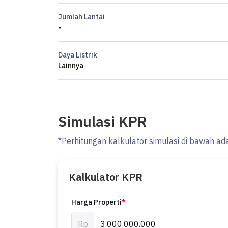
- KM pembantu : 1
Jumlah Lantai
- Garasi : 1
-
- Sertifikat : SHM
- Harga Jual : 3 Milyar - Nego.(NJOP 3,1 Milyar)
Daya Listrik
Lainnya
Simulasi KPR
*Perhitungan kalkulator simulasi di bawah ad
Kalkulator KPR
Harga Properti
*
Rp