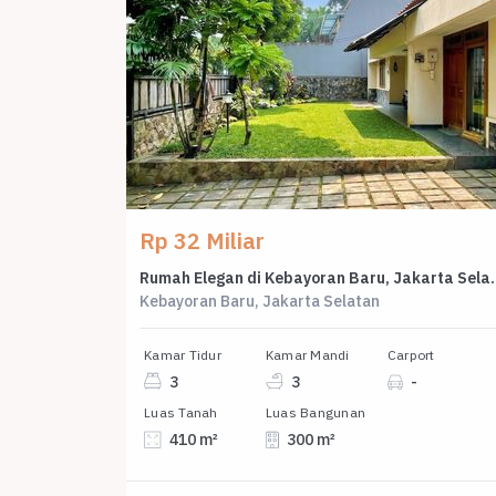
Rp 32 Miliar
Rumah Elegan di Kebayoran 
Kebayoran Baru, Jakarta Selatan
Kamar Tidur
Kamar Mandi
Carport
3
3
-
Luas Tanah
Luas Bangunan
410 m²
300 m²