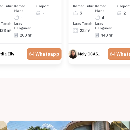
r Tidur
Kamar
Carport
Kamar Tidur
Kamar
Carport
Mandi
Mandi
-
-
5
2
-
4
 Tanah
Luas
Luas Tanah
Luas
Bangunan
Bangunan
433 m²
22 m²
200 m²
440 m²
Whatsapp
What
ydia Elly
Mely OCASA PROPERTY