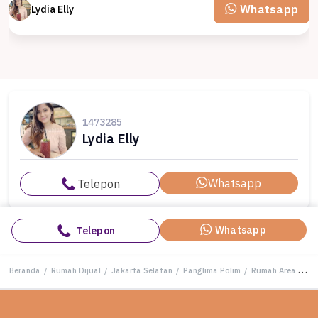
Whatsapp
Lydia Elly
1473285
Lydia Elly
Whatsapp
Telepon
Whatsapp
Telepon
Beranda
/
Rumah Dijual
/
Jakarta Selatan
/
Panglima Polim
/
Rumah Area Premium Panglima Polim, Jakarta Selatan - Harga Terbaik 29 Miliar