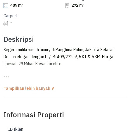
409 m²
272 m²
Carport
-
Deskripsi
Segera miliki rumah luxury di Panglima Polim, Jakarta Selatan.
Desain elegan dengan LT/LB: 409/272m², 5 KT & 5 KM. Harga
spesial: 29 Miliar. Kawasan elite.
***
Rumah Bagus dijual di Panglima Polim
Jakarta Selatan 2 Lantai
FOR SALE
Informasi Properti
PANGLIMA POLIM
KEBAYORAN BARU
ID Iklan