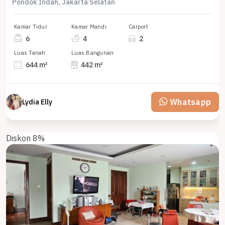
Pondok Indah, Jakarta Selatan
Kamar Tidur
Kamar Mandi
Carport
6
4
2
Luas Tanah
Luas Bangunan
644 m²
442 m²
Whatsapp
Lydia Elly
Diskon 8%