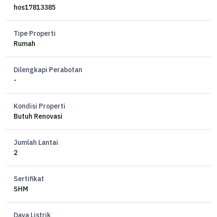
hos17813385
LuasTanah 409 m2
Luas Bangunan 272 m2
Tipe Properti
Kamar Tidur 5 + 2
Rumah
Kamar Mandi 5 + 1
Gudang 1
Dilengkapi Perabotan
Garasi 2 mobil
-
Carport 6 mobil
Semi Furnished
Kondisi Properti
SHM
Butuh Renovasi
Bangunan 2 Lantai
Posisi Hoek
Jumlah Lantai
2
Harga Rp 29M nego
Sertifikat
SHM
Daya Listrik