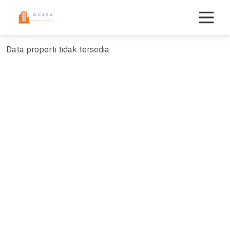
Skip
to
content
Data properti tidak tersedia