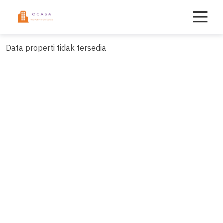
Skip
to
content
Data properti tidak tersedia