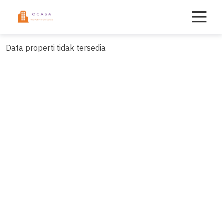
Skip
to
content
Data properti tidak tersedia