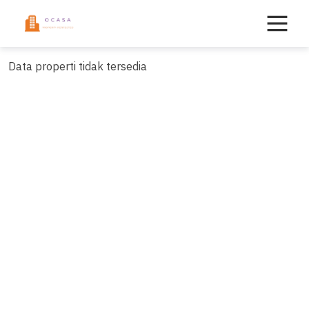
Skip
to
content
Data properti tidak tersedia