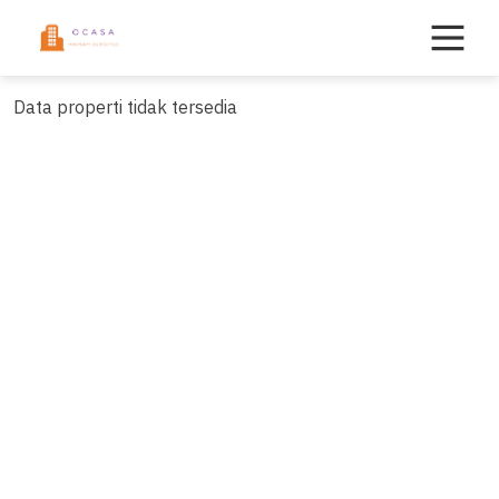
Skip
to
content
Data properti tidak tersedia