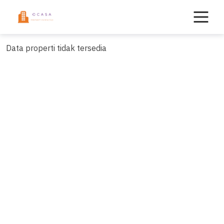
Skip
to
content
Data properti tidak tersedia