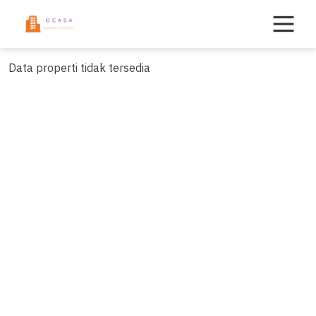
Skip
to
content
Data properti tidak tersedia