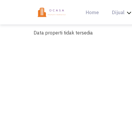
Skip
to
Home
Dijual
content
Data properti tidak tersedia