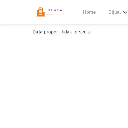
Skip
to
Home
Dijual
content
Data properti tidak tersedia