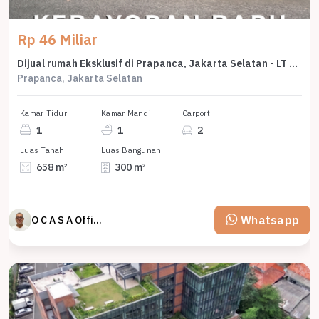
Rp 46 Miliar
Dijual rumah Eksklusif di Prapanca, Jakarta Selatan - LT 658m²
Prapanca, Jakarta Selatan
Kamar Tidur
Kamar Mandi
Carport
1
1
2
Luas Tanah
Luas Bangunan
658 m²
300 m²
Whatsapp
O C A S A Official property perfected