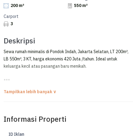
200 m²
550 m²
Carport
3
Deskripsi
Sewa rumah minimalis di Pondok Indah, Jakarta Selatan, LT 200m²,
LB 550m², 3 KT, harga ekonomis 420 Juta /tahun. Ideal untuk
keluarga kecil atau pasangan baru menikah.
***
Disewakan Rumah Modern 3 Lantai Ada Lift Area Tenang Pondok
Indah
HOUSE FOR RENT / DISEWAKAN RUMAH
Informasi Properti
PONDOK INDAH - JAKARTA SELATAN
AREA TENANG, JALAN LEBAR 3 MOBIL
ID Iklan