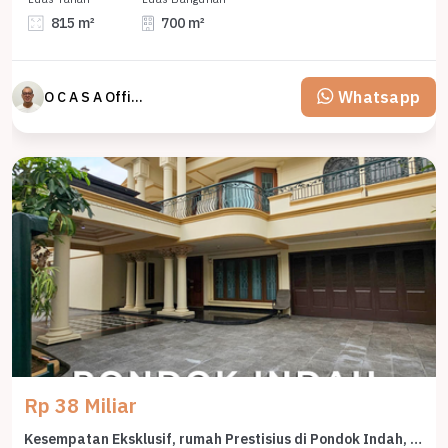
815 m²
700 m²
Whatsapp
O C A S A Official property perfected
Rp 38 Miliar
Kesempatan Eksklusif, rumah Prestisius di Pondok Indah, Jakarta Selatan, LB 700m²