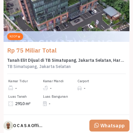
NJOP
Rp 75 Miliar Total
Tanah Elit Dijual di TB Simatupang, Jakarta Selatan, Harga 75 Miliar
TB Simatupang, Jakarta Selatan
Kamar Tidur
Kamar Mandi
Carport
-
-
-
Luas Tanah
Luas Bangunan
2910 m²
-
Whatsapp
O C A S A Official property perfected