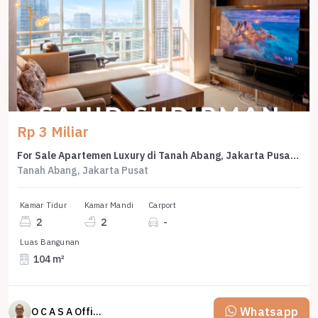
Rp 3 Miliar
For Sale Apartemen Luxury di Tanah Abang, Jakarta Pusat, LB 104m²
Tanah Abang, Jakarta Pusat
Kamar Tidur
Kamar Mandi
Carport
2
2
-
Luas Bangunan
104 m²
Whatsapp
O C A S A Official property perfected