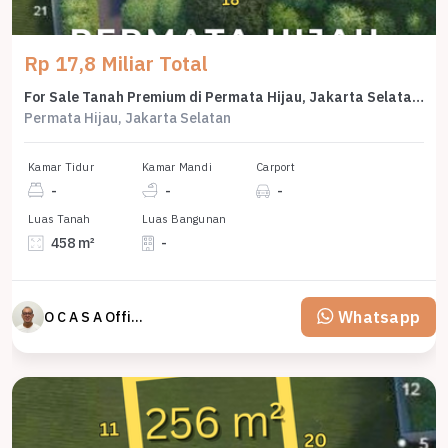
Rp 17,8 Miliar Total
For Sale Tanah Premium di Permata Hijau, Jakarta Selatan, LT 458m²
Permata Hijau, Jakarta Selatan
Kamar Tidur
Kamar Mandi
Carport
-
-
-
Luas Tanah
Luas Bangunan
458 m²
-
Whatsapp
O C A S A Official property perfected