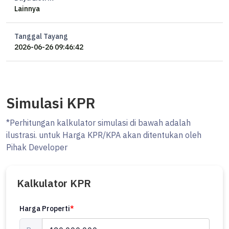
Lainnya
#investasiproperty #pondokindah #rumahpondokindahdisewakan
#rumahdisewakan
Tanggal Tayang
2026-06-26 09:46:42
Simulasi KPR
*Perhitungan kalkulator simulasi di bawah adalah
ilustrasi. untuk Harga KPR/KPA akan ditentukan oleh
Pihak Developer
Kalkulator KPR
Harga Properti
*