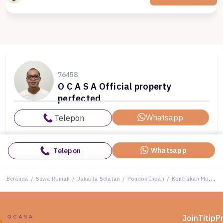
76458
O C A S A Official property
perfected
Whatsapp
Telepon
Whatsapp
Telepon
Beranda
/
Sewa Rumah
/
Jakarta Selatan
/
Pondok Indah
/
Kontrakan Murah di Pondok Indah, Jakarta Selatan, 3 KT, Harga 420 Juta /tahun
Join
Titip
P