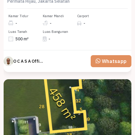
Permata Hijau, Jakarta Selatan
Kamar Tidur
Kamar Mandi
Carport
-
-
-
Luas Tanah
Luas Bangunan
500 m²
-
Whatsapp
O C A S A Official property perfected