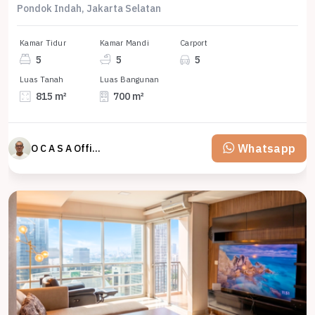
Pondok Indah, Jakarta Selatan
Kamar Tidur
Kamar Mandi
Carport
5
5
5
Luas Tanah
Luas Bangunan
815 m²
700 m²
Whatsapp
O C A S A Official property perfected