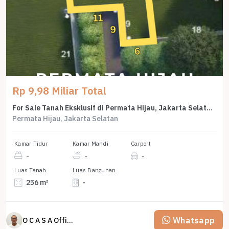
Rp 9,98 Miliar Total
For Sale Tanah Eksklusif di Permata Hijau, Jakarta Selatan, LT 256m²
Permata Hijau, Jakarta Selatan
Kamar Tidur
Kamar Mandi
Carport
-
-
-
Luas Tanah
Luas Bangunan
256 m²
-
Whatsapp
O C A S A Official property perfected