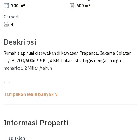
700 m²
600 m²
Carport
4
Deskripsi
Rumah siap huni disewakan di kawasan Prapanca, Jakarta Selatan,
LT/LB: 700/600m², 5 KT, 4 KM. Lokasi strategis dengan harga
menarik: 1,2 Miliar /tahun.
***
Rumah Bagus 2 Lantai + Basement Selangkah ke Scbd di Prapanca
HOUSE FOR RENT / DISEWAKAN RUMAH
PRAPANCA AREA - KEBAYORAN BARU, JAKARTA SELATAN
Informasi Properti
LOKASI STRATEGIS, SELANGKAH KE SCBD
Luas Tanah 700 m²
ID Iklan