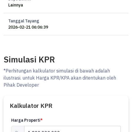
Lainnya
hubungi WhatsApp Erik 0878xxxxxxxx atau cek website kami di
********
Tanggal Tayang
#ocasa #sewarumah #prapanca #rumahbagus
2026-02-21 06:06:39
Simulasi KPR
*Perhitungan kalkulator simulasi di bawah adalah
ilustrasi. untuk Harga KPR/KPA akan ditentukan oleh
Pihak Developer
Kalkulator KPR
Harga Properti
*