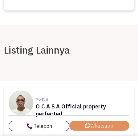
Listing Lainnya
76458
O C A S A Official property
perfected
Whatsapp
Telepon