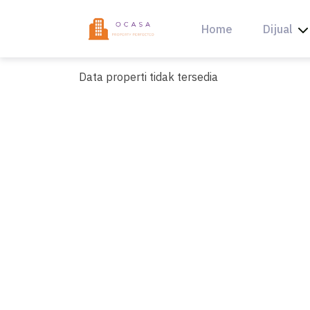
Skip
to
Home
Dijual
content
Data properti tidak tersedia