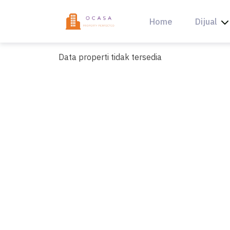
Skip
to
Home
Dijual
content
Data properti tidak tersedia