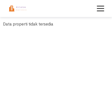
Skip
to
content
Data properti tidak tersedia