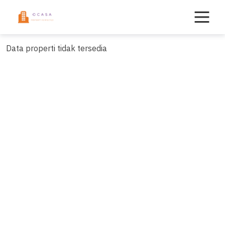
Skip
to
content
Data properti tidak tersedia