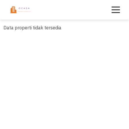
Skip
to
content
Data properti tidak tersedia