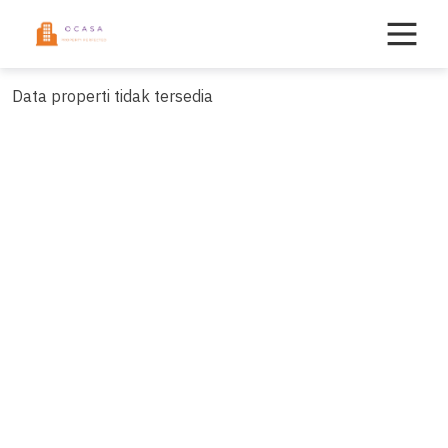
Skip
to
content
Data properti tidak tersedia