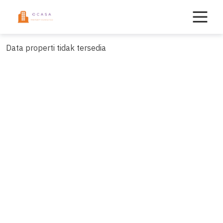
Skip
to
content
Data properti tidak tersedia