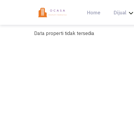
Skip
to
Home
Dijual
content
Data properti tidak tersedia