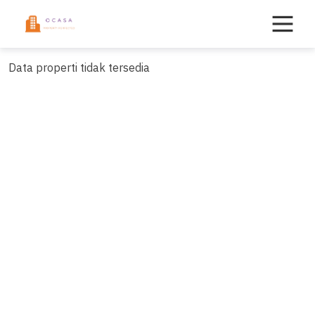
Skip
to
content
Data properti tidak tersedia