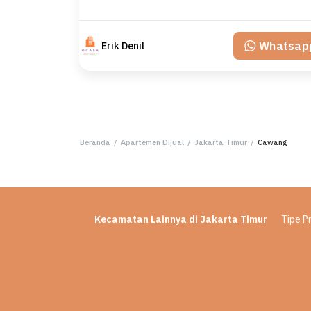
Whatsap
Erik Denil
Beranda
/
Apartemen Dijual
/
Jakarta Timur
/
Cawang
Kecamatan Lainnya di Jakarta Timur
Tipe Pr